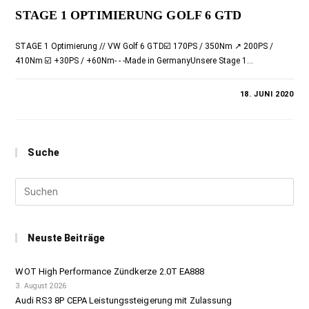
STAGE 1 OPTIMIERUNG GOLF 6 GTD
STAGE 1 Optimierung // VW Golf 6 GTD☑️ 170PS / 350Nm ↗️ 200PS /
410Nm ☑️ +30PS / +60Nm- - -Made in GermanyUnsere Stage 1…
0 KOMMENTARE
18. JUNI 2020
Suche
Neuste Beiträge
WOT High Performance Zündkerze 2.0T EA888
3. August 2026
Audi RS3 8P CEPA Leistungssteigerung mit Zulassung