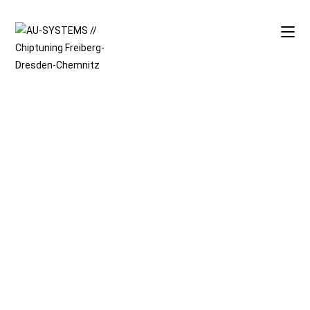
BEREIT FÜR
MEHR FAHRSPASS?
KONFIGURATOR
Wir sind dein Ansprechpartner für Leistungsoptimierung und
Tuningparts mit mehr als 10 Jahren Erfahrung.