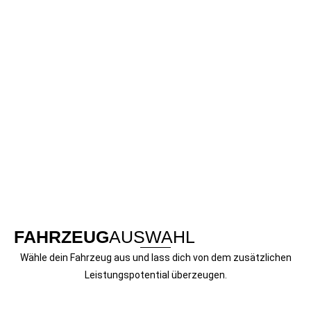
ABGASANLAGE
MEHR INFORMATION
Das
APR Catback-System
für den
Porsche 911 (992)
ist ein
komplettes T304-
Edelstahlsystem
mit vier Ausgängen.
FAHRZEUG
AUSWAHL
Wähle dein Fahrzeug aus und lass dich von dem zusätzlichen
Leistungspotential überzeugen.