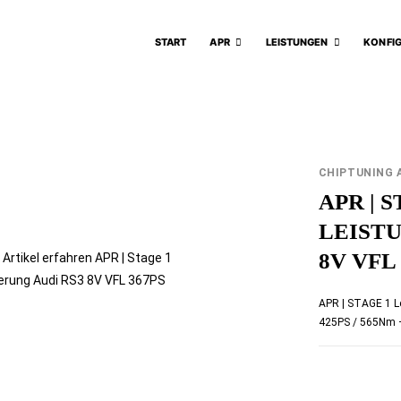
START
APR
LEISTUNGEN
KONFI
CHIPTUNING 
APR | 
LEIST
8V VFL
APR | STAGE 1 L
425PS / 565Nm 
KOMMENTARE