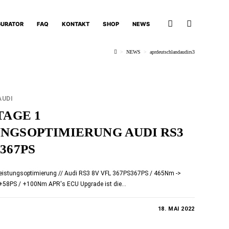
GURATOR
FAQ
KONTAKT
SHOP
NEWS
>
NEWS
>
aprdeutschlandaudirs3
AUDI
STAGE 1
UNGSOPTIMIERUNG AUDI RS3
 367PS
eistungsoptimierung // Audi RS3 8V VFL 367PS367PS / 465Nm ->
+58PS / +100Nm APR's ECU Upgrade ist die…
 DEAKTIVIERT
18. MAI 2022