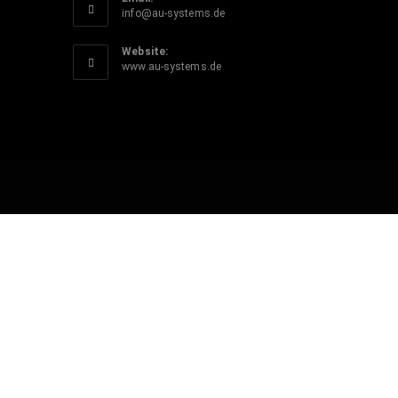
info@au-systems.de
Website:
www.au-systems.de
BESUCHE UNSE
Du suchst noch das p
Schau gern in unseren Onlineshop vorbei - dort 