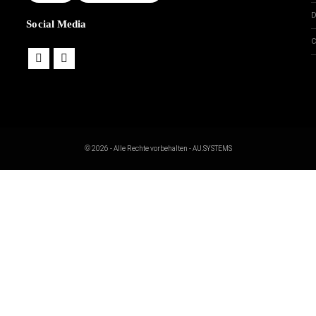
D
Social Media
C
© 2026 - Alle Rechte vorbehalten - AU.SYSTEMS
___
REN ONLINESHOP!
assende Teil für dein Auto?
findest du passende Tuningteile für dein Auto mit Tüv.