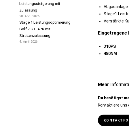
Leistungssteigerung mit
Abgasanlage
Zulassung
Stage1 Leist
28. April 2026
Verstärkte K
Stage 1 Leistungsoptimierung
Golf 7 GTI APR mit
Eingetragene 
Straßenzulassung
4. April 2026
310PS
480NM
Mehr
Informati
Du benötigst me
Kontaktiere uns 
KONTAKTFO