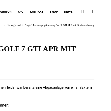
GURATOR
FAQ
KONTAKT
SHOP
NEWS
>
Uncategorized
>
Stage 1 Leistungsoptimierung Golf 7 GTI APR mit Straßenzulassung
OLF 7 GTI APR MIT
men, leider war bereits eine Abgasanlage von einem Extern
mmen: