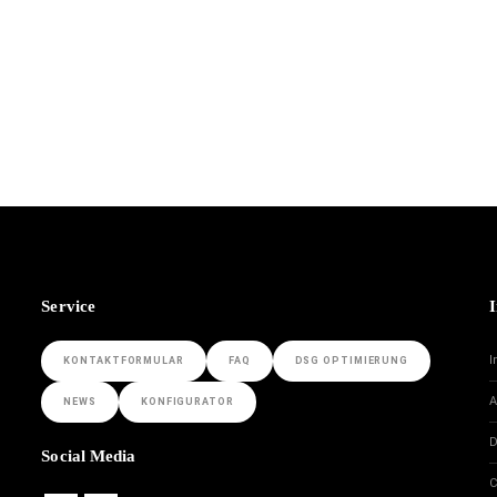
Service
I
KONTAKTFORMULAR
FAQ
DSG OPTIMIERUNG
NEWS
KONFIGURATOR
D
Social Media
C