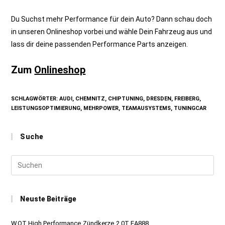
Du Suchst mehr Performance für dein Auto? Dann schau doch
in unseren Onlineshop vorbei und wähle Dein Fahrzeug aus und
lass dir deine passenden Performance Parts anzeigen.
Zum
Onlineshop
SCHLAGWÖRTER
:
AUDI
,
CHEMNITZ
,
CHIPTUNING
,
DRESDEN
,
FREIBERG
,
LEISTUNGSOPTIMIERUNG
,
MEHRPOWER
,
TEAMAUSYSTEMS
,
TUNINGCAR
Suche
Neuste Beiträge
WOT High Performance Zündkerze 2.0T EA888