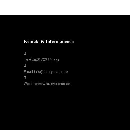
Kontakt & Informationen
Telefon:
01723974772
Email:
info@au-systems.de
Website:
www.au-systems.de