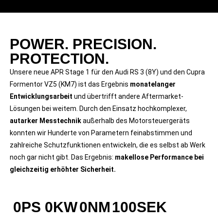
POWER. PRECISION.
PROTECTION.
Unsere neue APR Stage 1 für den Audi RS 3 (8Y) und den Cupra
Formentor VZ5 (KM7) ist das Ergebnis
monatelanger
Entwicklungsarbeit
und übertrifft andere Aftermarket-
Lösungen bei weitem. Durch den Einsatz hochkomplexer,
autarker Messtechnik
außerhalb des Motorsteuergeräts
konnten wir Hunderte von Parametern feinabstimmen und
zahlreiche Schutzfunktionen entwickeln, die es selbst ab Werk
noch gar nicht gibt. Das Ergebnis:
makellose Performance bei
gleichzeitig erhöhter Sicherheit.
0
PS
0
KW
0
NM
100
SEK